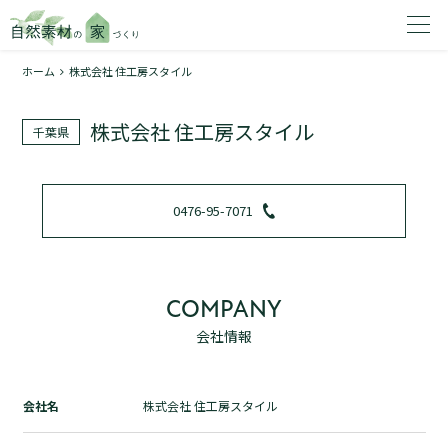
ホーム
株式会社 住工房スタイル
家を建てたいエリアを選択してください。
株式会社 住工房スタイル
千葉県
1
0476-95-7071
2
COMPANY
会社情報
資料請求する
無料
トップページ
会社名
株式会社 住工房スタイル
加盟店検索