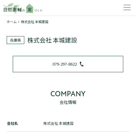
ホーム
株式会社 本城建設
家を建てたいエリアを選択してください。
株式会社 本城建設
兵庫県
1
079-297-8622
2
COMPANY
会社情報
資料請求する
無料
トップページ
会社名
株式会社 本城建設
加盟店検索