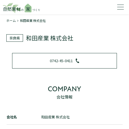
ホーム
和田産業 株式会社
家を建てたいエリアを選択してください。
和田産業 株式会社
奈良県
1
0742-45-0411
2
COMPANY
会社情報
資料請求する
無料
トップページ
会社名
和田産業 株式会社
加盟店検索