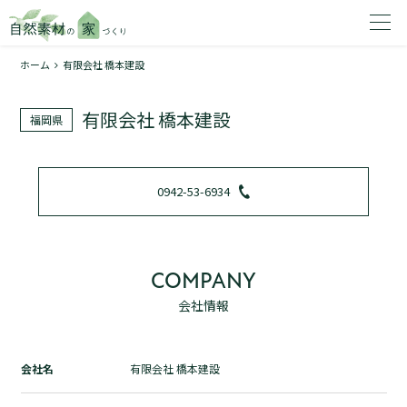
ホーム
有限会社 橋本建設
家を建てたいエリアを選択してください。
有限会社 橋本建設
福岡県
1
0942-53-6934
2
COMPANY
会社情報
資料請求する
無料
トップページ
会社名
有限会社 橋本建設
加盟店検索