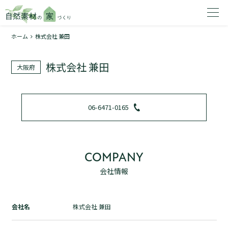
ホーム
株式会社 兼田
家を建てたいエリアを選択してください。
株式会社 兼田
大阪府
1
06-6471-0165
2
COMPANY
会社情報
資料請求する
無料
トップページ
会社名
株式会社 兼田
加盟店検索