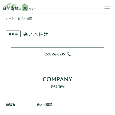
ホーム
香ノ木住建
家を建てたいエリアを選択してください。
香ノ木住建
愛知県
1
0533-67-3745
2
COMPANY
会社情報
資料請求する
無料
トップページ
会社名
香ノ木住建
加盟店検索