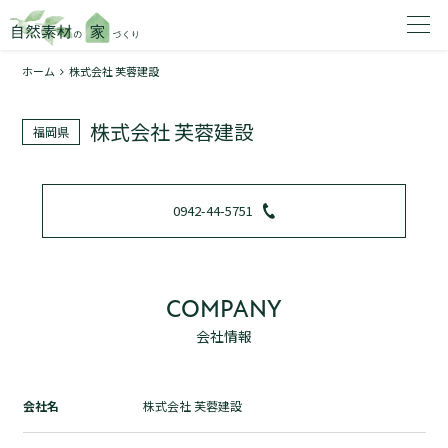
ホーム
株式会社 芙蓉建設
家を建てたいエリアを選択してください。
株式会社 芙蓉建設
福岡県
1
0942-44-5751
2
COMPANY
会社情報
資料請求する
無料
トップページ
会社名
株式会社 芙蓉建設
加盟店検索