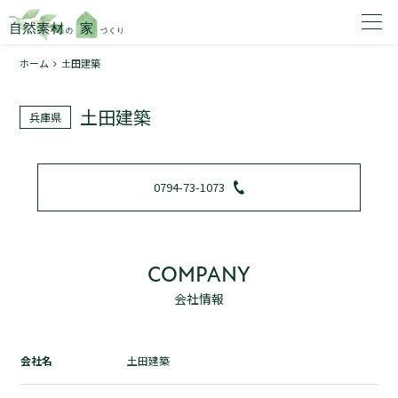
ホーム
土田建築
家を建てたいエリアを選択してください。
土田建築
兵庫県
1
0794-73-1073
2
COMPANY
会社情報
資料請求する
無料
トップページ
会社名
土田建築
加盟店検索