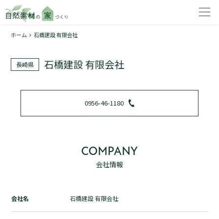
ホーム
石橋建設 有限会社
家を建てたいエリアを選択してください。
石橋建設 有限会社
長崎県
1
0956-46-1180
2
COMPANY
会社情報
資料請求する
無料
トップページ
会社名
石橋建設 有限会社
加盟店検索