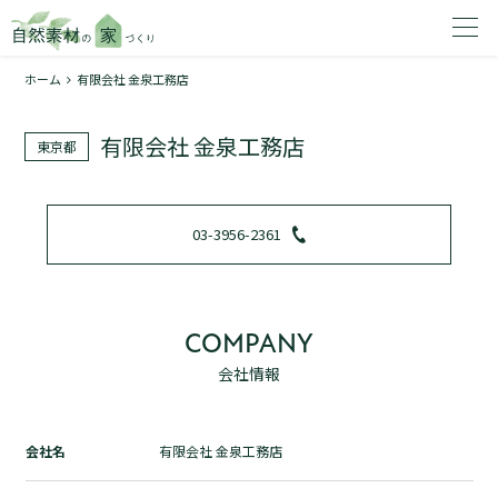
ホーム
有限会社 金泉工務店
家を建てたいエリアを選択してください。
有限会社 金泉工務店
東京都
1
03-3956-2361
2
COMPANY
会社情報
資料請求する
無料
トップページ
会社名
有限会社 金泉工務店
加盟店検索