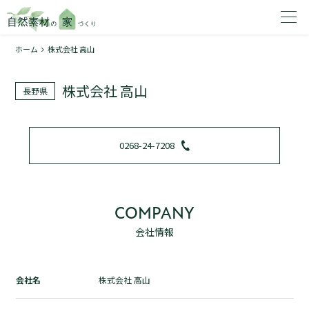
ホーム
株式会社 高山
家を建てたいエリアを選択してください。
株式会社 高山
長野県
1
0268-24-7208
2
COMPANY
会社情報
資料請求する
無料
トップページ
会社名
株式会社 高山
加盟店検索