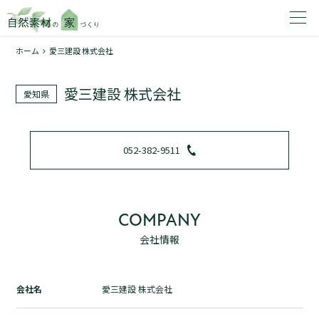
ホーム
愛三建設 株式会社
家を建てたいエリアを選択してください。
愛三建設 株式会社
愛知県
1
052-382-9511
2
COMPANY
会社情報
資料請求する
無料
トップページ
会社名
愛三建設 株式会社
加盟店検索