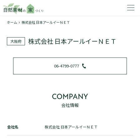
ホーム
株式会社 日本アールイーＮＥＴ
家を建てたいエリアを選択してください。
株式会社 日本アールイーＮＥＴ
大阪府
1
06-4799-0777
2
COMPANY
会社情報
資料請求する
無料
トップページ
会社名
株式会社 日本アールイーＮＥＴ
加盟店検索