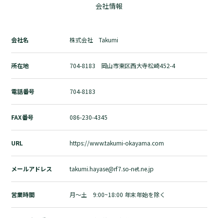
会社情報
自然素材の家づくりとは？
ブログ
お問い合わせ
会社名
株式会社 Takumi
運営会社
所在地
704-8183 岡山市東区西大寺松崎452-4
個人情報の取扱いについて
プライバシーポリシー
電話番号
704-8183
FAX番号
086-230-4345
URL
https://www.takumi-okayama.com
メールアドレス
takumi.hayase@rf7.so-net.ne.jp
営業時間
月～土 9:00~18:00 年末年始を除く