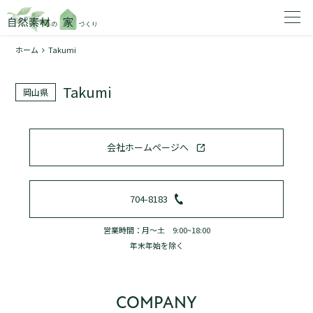
ホーム
Takumi
家を建てたいエリアを選択してください。
Takumi
岡山県
1
会社ホームページへ
2
704-8183
営業時間：月～土 9:00~18:00
年末年始を除く
資料請求する
無料
トップページ
COMPANY
加盟店検索