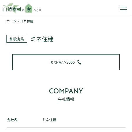
ホーム
ミネ住建
家を建てたいエリアを選択してください。
ミネ住建
和歌山県
1
073-477-2066
2
COMPANY
会社情報
資料請求する
無料
トップページ
会社名
ミネ住建
加盟店検索