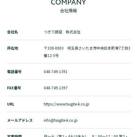
COMPANY
自然素材の家づくりとは？
会社情報
ブログ
お問い合わせ
会社名
つぎて建設 株式会社
運営会社
個人情報の取扱いについて
所在地
〒338-0003 埼玉県さいたま市中央区本町東7丁目3
プライバシーポリシー
番12-5号
電話番号
048-749-1391
FAX番号
048-749-1397
URL
https://www.tsugite-k.co.jp
メールアドレス
info@tsugite-k.co.jp
営業時間
月～土（第2・4土は休み） 8：00～17：00 第2・