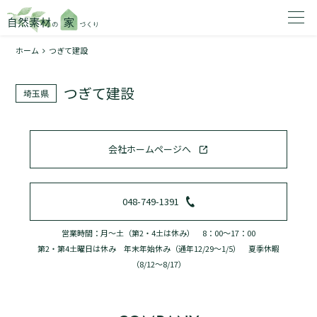
ホーム
つぎて建設
家を建てたいエリアを選択してください。
つぎて建設
埼玉県
1
会社ホームページへ
2
048-749-1391
営業時間：月～土（第2・4土は休み） 8：00～17：00
第2・第4土曜日は休み 年末年始休み（通年12/29～1/5） 夏季休暇
資料請求する
無料
（8/12～8/17）
トップページ
加盟店検索