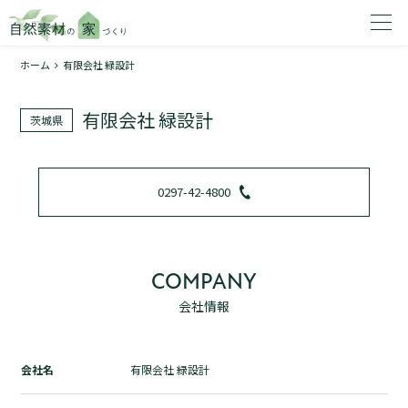
ホーム
有限会社 緑設計
家を建てたいエリアを選択してください。
有限会社 緑設計
茨城県
1
0297-42-4800
2
COMPANY
会社情報
資料請求する
無料
トップページ
会社名
有限会社 緑設計
加盟店検索