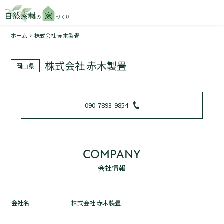
ホーム
株式会社 赤木製畳
家を建てたいエリアを選択してください。
株式会社 赤木製畳
岡山県
1
090-7893-9854
2
COMPANY
会社情報
資料請求する
無料
トップページ
会社名
株式会社 赤木製畳
加盟店検索