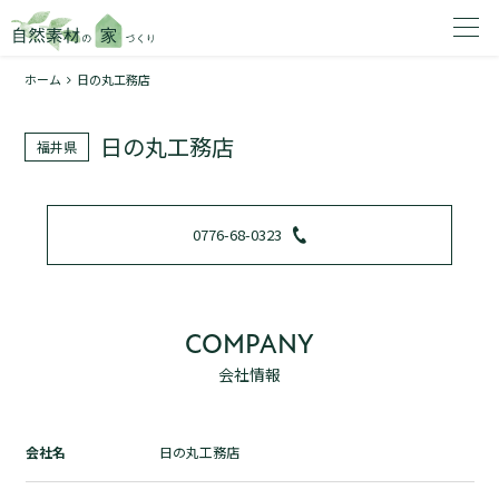
ホーム
日の丸工務店
家を建てたいエリアを選択してください。
日の丸工務店
福井県
1
0776-68-0323
2
COMPANY
会社情報
資料請求する
無料
トップページ
会社名
日の丸工務店
加盟店検索