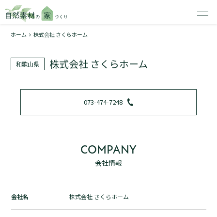
ホーム
株式会社 さくらホーム
家を建てたいエリアを選択してください。
株式会社 さくらホーム
和歌山県
1
073-474-7248
2
COMPANY
会社情報
資料請求する
無料
トップページ
会社名
株式会社 さくらホーム
加盟店検索