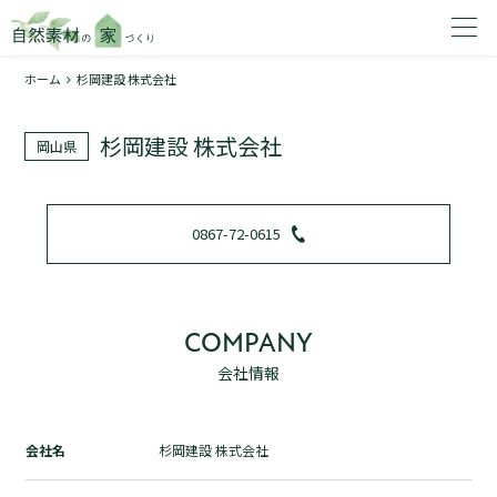
ホーム
杉岡建設 株式会社
家を建てたいエリアを選択してください。
杉岡建設 株式会社
岡山県
1
0867-72-0615
2
COMPANY
会社情報
資料請求する
無料
トップページ
会社名
杉岡建設 株式会社
加盟店検索