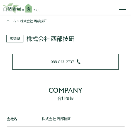
ホーム
株式会社 西部技研
家を建てたいエリアを選択してください。
株式会社 西部技研
高知県
1
088-843-2737
2
COMPANY
会社情報
資料請求する
無料
トップページ
会社名
株式会社 西部技研
加盟店検索