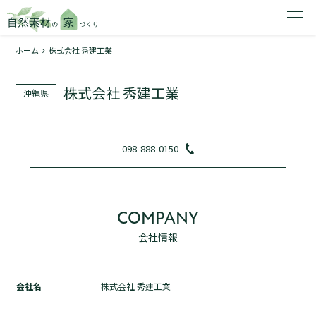
ホーム
株式会社 秀建工業
家を建てたいエリアを選択してください。
株式会社 秀建工業
沖縄県
1
098-888-0150
2
COMPANY
会社情報
資料請求する
無料
トップページ
会社名
株式会社 秀建工業
加盟店検索