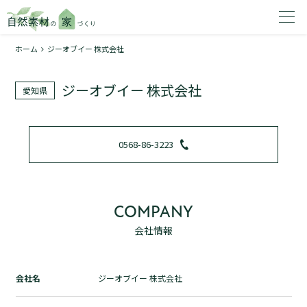
ホーム
ジーオブイー 株式会社
家を建てたいエリアを選択してください。
ジーオブイー 株式会社
愛知県
1
0568-86-3223
2
COMPANY
会社情報
資料請求する
無料
トップページ
会社名
ジーオブイー 株式会社
加盟店検索