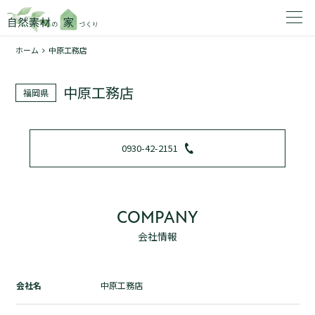
ホーム
中原工務店
家を建てたいエリアを選択してください。
中原工務店
福岡県
1
0930-42-2151
2
COMPANY
会社情報
資料請求する
無料
トップページ
会社名
中原工務店
加盟店検索