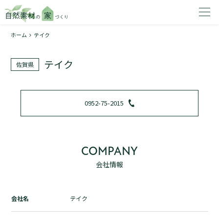
ホーム
テイク
家を建てたいエリアを選択してください。
テイク
佐賀県
1
0952-75-2015
2
COMPANY
会社情報
資料請求する
無料
トップページ
会社名
テイク
加盟店検索