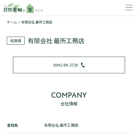
ホーム
有限会社 最所工務店
家を建てたいエリアを選択してください。
有限会社 最所工務店
佐賀県
1
0942-89-2720
2
COMPANY
会社情報
資料請求する
無料
トップページ
会社名
有限会社 最所工務店
加盟店検索