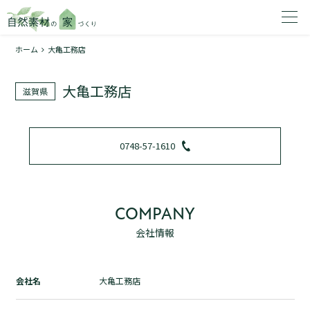
ホーム
大亀工務店
家を建てたいエリアを選択してください。
大亀工務店
滋賀県
1
0748-57-1610
2
COMPANY
会社情報
資料請求する
無料
トップページ
会社名
大亀工務店
加盟店検索