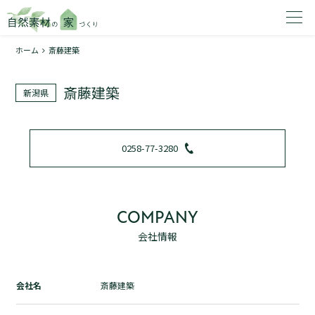
ホーム
斎藤建築
家を建てたいエリアを選択してください。
斎藤建築
新潟県
1
0258-77-3280
2
COMPANY
会社情報
資料請求する
無料
トップページ
会社名
斎藤建築
加盟店検索