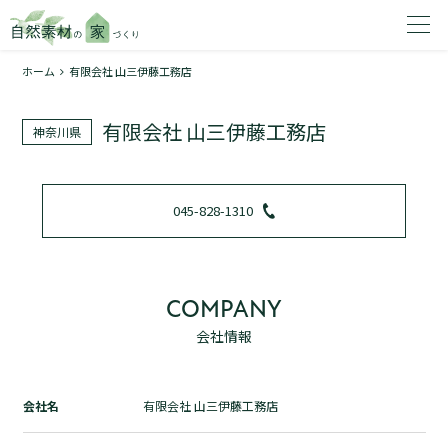
ホーム
有限会社 山三伊藤工務店
家を建てたいエリアを選択してください。
有限会社 山三伊藤工務店
神奈川県
1
045-828-1310
2
COMPANY
会社情報
資料請求する
無料
トップページ
会社名
有限会社 山三伊藤工務店
加盟店検索