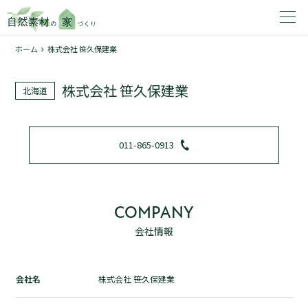
ホーム
株式会社 笹久保建業
家を建てたいエリアを選択してください。
株式会社 笹久保建業
北海道
1
011-865-0913
2
COMPANY
会社情報
資料請求する
無料
トップページ
会社名
株式会社 笹久保建業
加盟店検索