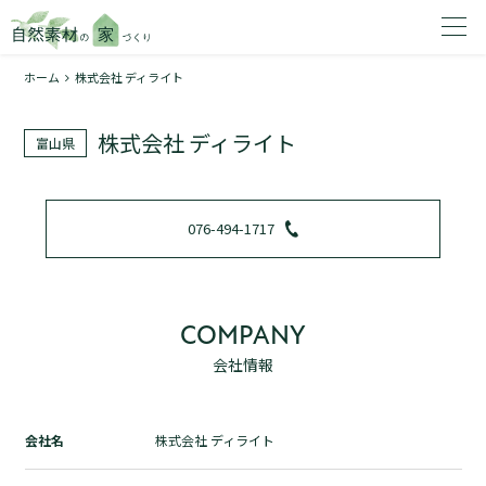
ホーム
株式会社 ディライト
家を建てたいエリアを選択してください。
株式会社 ディライト
富山県
1
076-494-1717
2
COMPANY
会社情報
資料請求する
無料
トップページ
会社名
株式会社 ディライト
加盟店検索