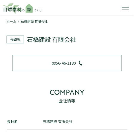
ホーム
石橋建設 有限会社
家を建てたいエリアを選択してください。
石橋建設 有限会社
長崎県
1
0956-46-1180
2
COMPANY
会社情報
資料請求する
無料
トップページ
会社名
石橋建設 有限会社
加盟店検索