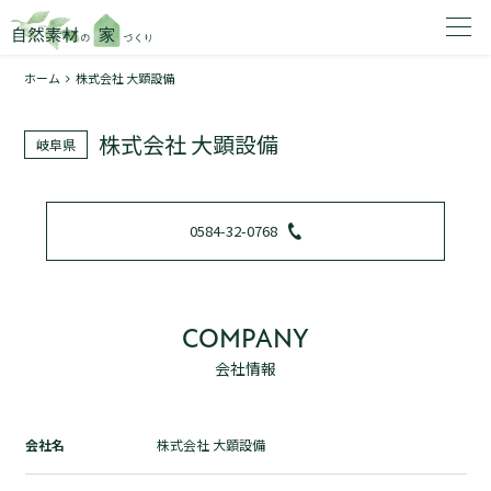
ホーム
株式会社 大顕設備
家を建てたいエリアを選択してください。
株式会社 大顕設備
岐阜県
1
0584-32-0768
2
COMPANY
会社情報
資料請求する
無料
トップページ
会社名
株式会社 大顕設備
加盟店検索