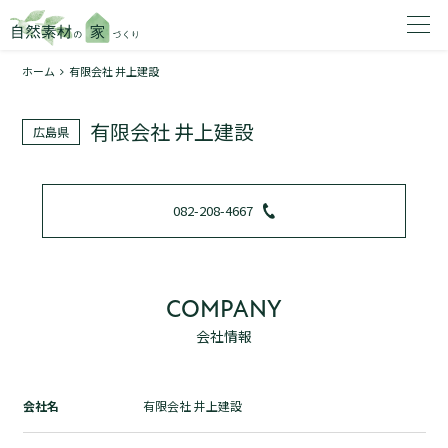
ホーム
有限会社 井上建設
家を建てたいエリアを選択してください。
有限会社 井上建設
広島県
1
082-208-4667
2
COMPANY
会社情報
資料請求する
無料
トップページ
会社名
有限会社 井上建設
加盟店検索