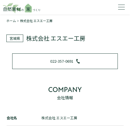
ホーム
株式会社 エスエー工房
家を建てたいエリアを選択してください。
株式会社 エスエー工房
宮城県
1
022-357-0691
2
COMPANY
会社情報
資料請求する
無料
トップページ
会社名
株式会社 エスエー工房
加盟店検索