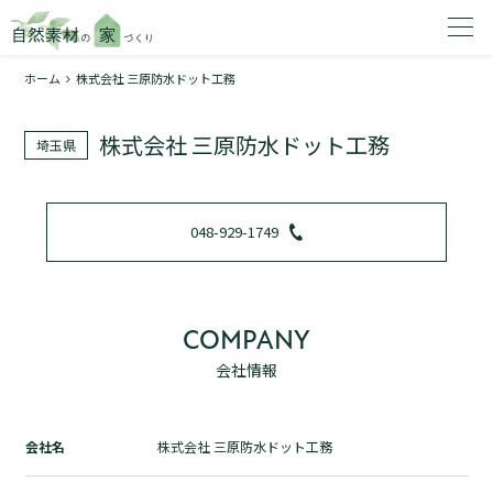
ホーム
株式会社 三原防水ドット工務
家を建てたいエリアを選択してください。
株式会社 三原防水ドット工務
埼玉県
1
048-929-1749
2
COMPANY
会社情報
資料請求する
無料
トップページ
会社名
株式会社 三原防水ドット工務
加盟店検索