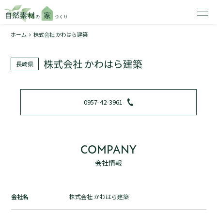
ホーム
株式会社 かわはら建築
家を建てたいエリアを選択してください。
株式会社 かわはら建築
長崎県
1
0957-42-3961
2
COMPANY
会社情報
資料請求する
無料
トップページ
会社名
株式会社 かわはら建築
加盟店検索