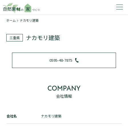
ホーム
ナカモリ建築
家を建てたいエリアを選択してください。
ナカモリ建築
三重県
1
0595-48-7875
2
COMPANY
会社情報
資料請求する
無料
トップページ
会社名
ナカモリ建築
加盟店検索