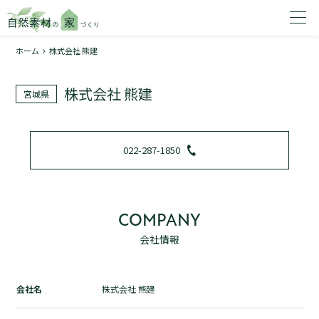
ホーム
株式会社 熊建
家を建てたいエリアを選択してください。
株式会社 熊建
宮城県
1
022-287-1850
2
COMPANY
会社情報
資料請求する
無料
トップページ
会社名
株式会社 熊建
加盟店検索