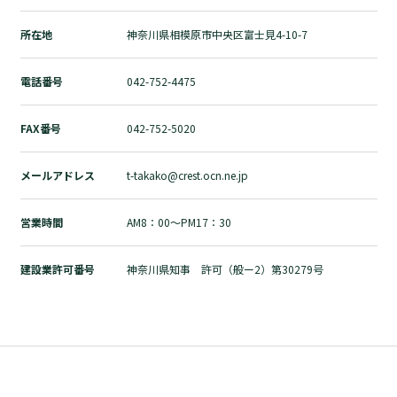
自然素材の家づくりとは？
所在地
神奈川県相模原市中央区富士見4-10-7
ブログ
お問い合わせ
電話番号
042-752-4475
運営会社
個人情報の取扱いについて
FAX番号
042-752-5020
プライバシーポリシー
メールアドレス
t-takako@crest.ocn.ne.jp
営業時間
AM8：00～PM17：30
建設業許可番号
神奈川県知事 許可（般ー2）第30279号