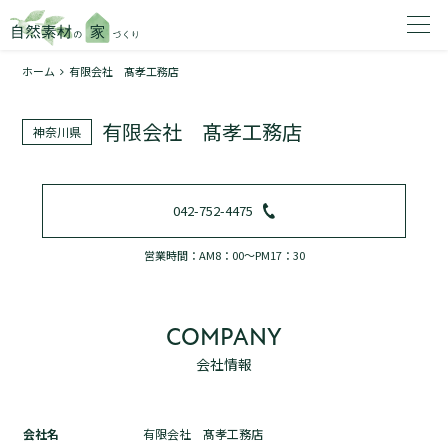
ホーム
有限会社 髙孝工務店
家を建てたいエリアを選択してください。
有限会社 髙孝工務店
神奈川県
1
042-752-4475
2
営業時間：AM8：00～PM17：30
COMPANY
会社情報
資料請求する
無料
トップページ
会社名
有限会社 髙孝工務店
加盟店検索